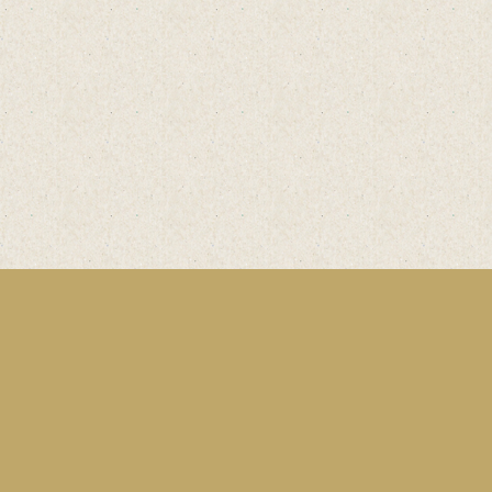
n
Bäckerei & Mühle
Eberhard Vielhaber
GmbH & Co. KG