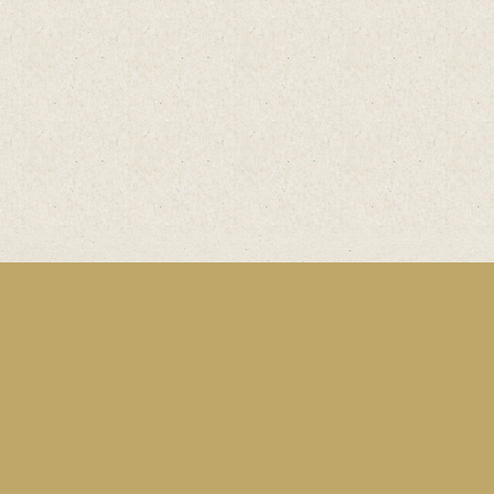
Einfach
online
Bestellen
Bestellformular
Bäckerei & Mühle Eberhard Vielhaber GmbH