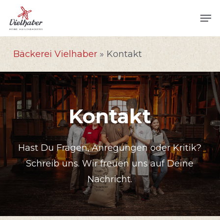
Skip
Men
to
main
Bäckerei Vielhaber
»
Kontakt
content
Kontakt
Hast Du Fragen, Anregungen oder Kritik?
Schreib uns. Wir freuen uns auf Deine
Nachricht.