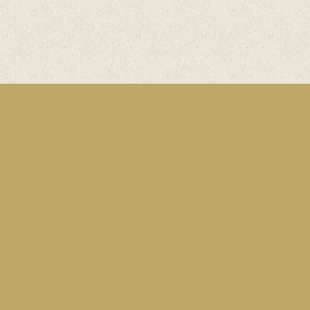
Einfach
online
Bestellen
Bestellformular
Bäckerei & Mühle Eberhard Vielhaber GmbH
& Co. KG
Stockumer Straße 34
59846 Sundern-Stockum