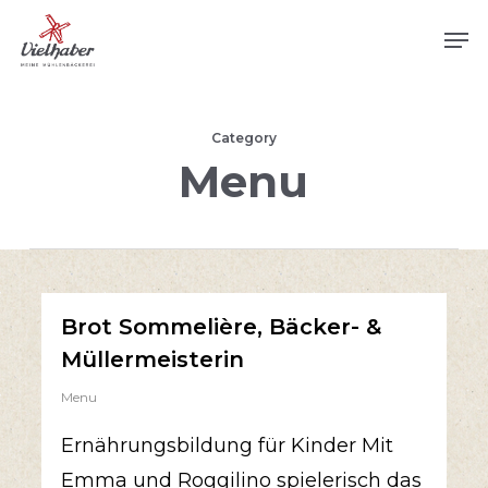
Skip
Men
to
main
content
Category
Menu
Brot Sommelière, Bäcker- &
Müllermeisterin
Menu
Ernährungsbildung für Kinder Mit
Emma und Roggilino spielerisch das