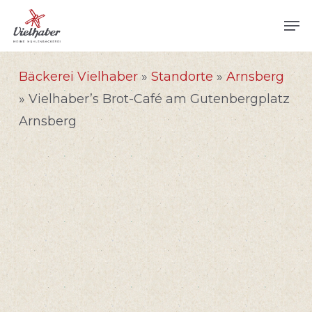
Skip
Men
to
main
Bäckerei Vielhaber
»
Standorte
»
Arnsberg
content
»
Vielhaber’s Brot-Café am Gutenbergplatz
Arnsberg