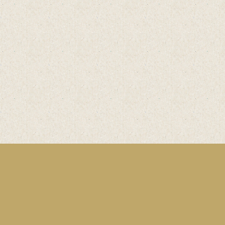
n
Bäckerei & Mühle
Eberhard Vielhaber
GmbH & Co. KG