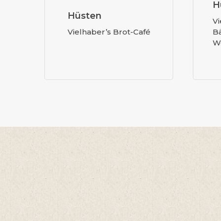
H
Hüsten
Vi
Vielhaber’s Brot-Café
B
W