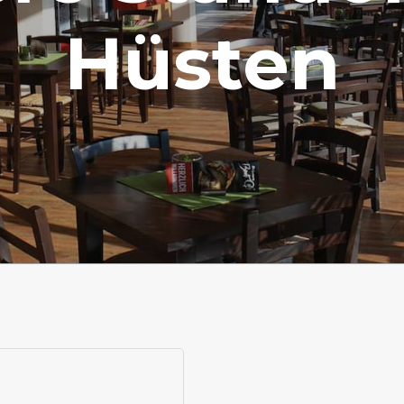
Hüsten
re
ions