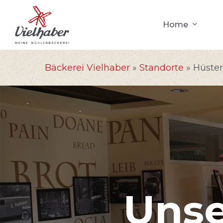
Skip
to
Home
main
content
Bäckerei Vielhaber
»
Standorte
»
Hüste
Unse