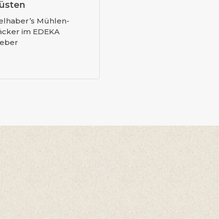
üsten
elhaber’s Mühlen-
äcker im EDEKA
eber